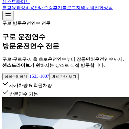
센스드라이브
홈
교육과정
비용안내
수강후기
블로그
지역
문의
전화상담
구로
방문운전연수 전문
구로 운전연수
방문운전연수 전문
구로·구로구·서울 초보운전연수부터 장롱면허운전연수까지,
센스드라이브
가 원하시는 장소로 직접 방문합니다.
1533-1007
상담문의하기
비용 안내 보기
자가차량 & 학원차량
방문연수 가능