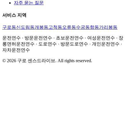
자주 묻는 질문
서비스 지역
구로동
신도림동
개봉동
고척동
오류동
수궁동
항동
가리봉동
운전연수 · 방문운전연수 · 초보운전연수 · 여성운전연수 · 장
롱면허운전연수 · 도로연수 · 방문도로연수 · 개인운전연수 ·
자차운전연수
©
2026
구로 센스드라이브
. All rights reserved.