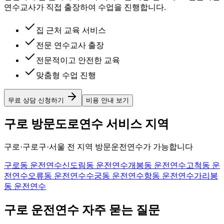
연수교사가 직접 출장하여 수업을 진행합니다.
집 근처 교육 서비스
전문 연수교사 출장
전문적이고 안전한 교육
맞춤형 수업 진행
무료 상담 신청하기
비용 안내 보기
구로 방문도로연수 서비스 지역
구로·구로구·서울 전 지역 방문운전연수가 가능합니다
구로동
운전연수
신도림동
운전연수
개봉동
운전연수
고척동
운
전연수
오류동
운전연수
수궁동
운전연수
항동
운전연수
가리봉
동
운전연수
구로 운전연수 자주 묻는 질문